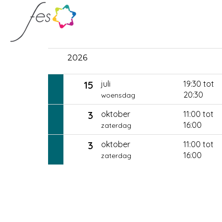
2026
15
juli
19:30 tot
20:30
woensdag
3
oktober
11:00 tot
16:00
zaterdag
3
oktober
11:00 tot
16:00
zaterdag