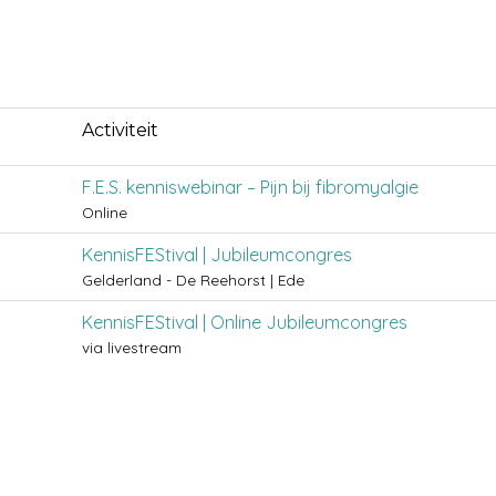
Activiteit
F.E.S. kenniswebinar – Pijn bij fibromyalgie
Online
KennisFEStival | Jubileumcongres
Gelderland - De Reehorst | Ede
KennisFEStival | Online Jubileumcongres
via livestream