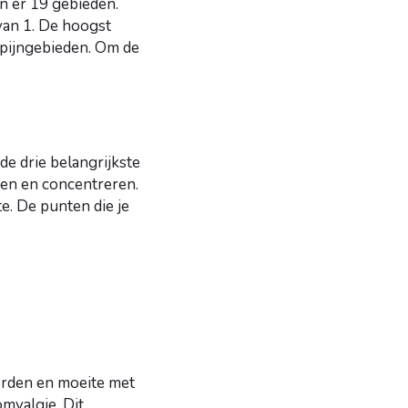
jn er 19 gebieden.
van 1. De hoogst
9 pijngebieden. Om de
e drie belangrijkste
en en concentreren.
e. De punten die je
orden en moeite met
myalgie. Dit