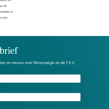
ikpijn en
op de
eertjes in
issen,
brief
ties en nieuws over fibromyalgie en de F.E.S.