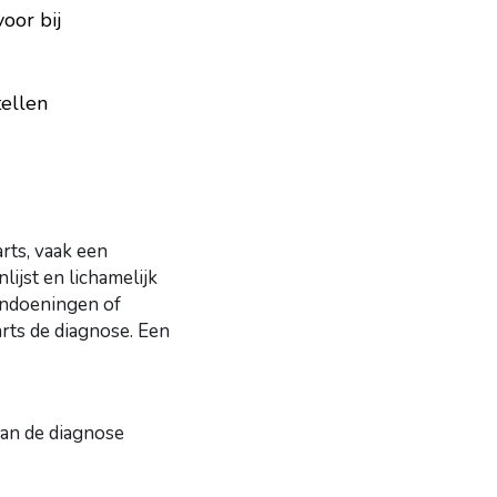
oor bij
tellen
rts, vaak een
ijst en lichamelijk
andoeningen of
arts de diagnose. Een
van de diagnose