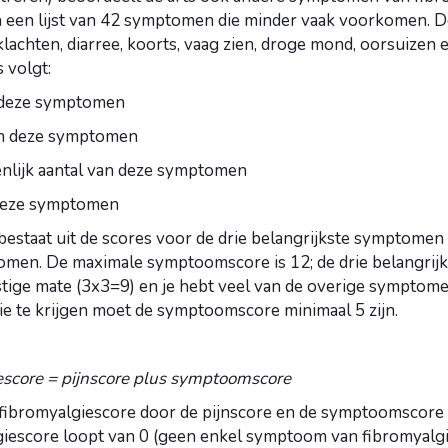
n een lijst van 42 symptomen die minder vaak voorkomen. D
lachten, diarree, koorts, vaag zien, droge mond, oorsuizen 
 volgt:
 deze symptomen
n deze symptomen
nlijk aantal van deze symptomen
deze symptomen
staat uit de scores voor de drie belangrijkste symptomen
omen. De maximale symptoomscore is 12; de drie belangrij
stige mate (3x3=9) en je hebt veel van de overige symptom
ie te krijgen moet de symptoomscore minimaal 5 zijn.
e = pijnscore plus symptoomscore
fibromyalgiescore door de pijnscore en de symptoomscore b
giescore loopt van 0 (geen enkel symptoom van fibromyalgi