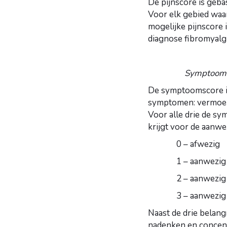
De pijnscore is gebas
Voor elk gebied waar
mogelijke pijnscore 
diagnose fibromyalgi
Symptoomsc
De symptoomscore is
symptomen: vermoeid
Voor alle drie de sy
krijgt voor de aanwez
0 – afwezig
1 – aanwezig i
2 – aanwezig i
3 – aanwezig i
Naast de drie belan
nadenken en concent