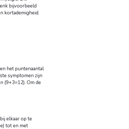
enk bijvoorbeeld
en kortademigheid.
 en het puntenaantal
kste symptomen zijn
en (9+3=12). Om de
ij elkaar op te
e) tot en met