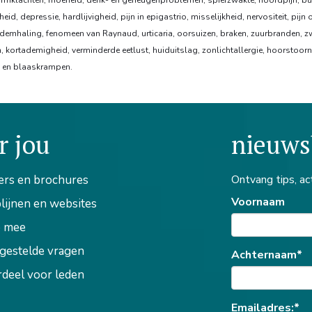
darmklachten, moeheid, denk- en geheugenproblemen, spierzwakte, hoofdpijn, bu
d, depressie, hardlijvigheid, pijn in epigastrio, misselijkheid, nervositeit, pijn 
ademhaling, fenomeen van Raynaud, urticaria, oorsuizen, braken, zuurbranden, zw
kortademigheid, verminderde eetlust, huiduitslag, zonlichtallergie, hoorstoorn
en en blaaskrampen.
r jou
nieuws
ers en brochures
Ontvang tips, ac
Voornaam
lijnen en websites
 mee
gestelde vragen
Achternaam*
deel voor leden
Emailadres:*