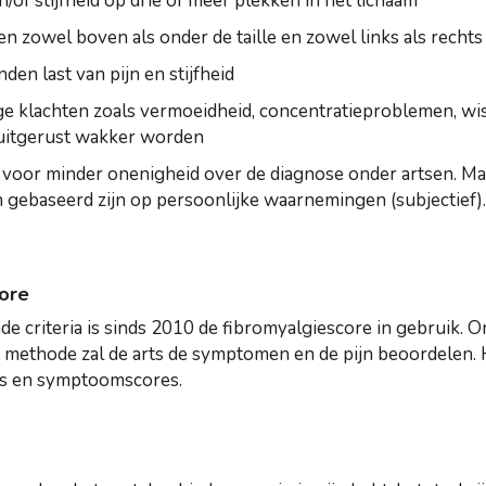
/of stijfheid op drie of meer plekken in het lichaam
en zowel boven als onder de taille en zowel links als rechts
den last van pijn en stijfheid
ge klachten zoals vermoeidheid, concentratieproblemen, wi
uitgerust wakker worden
 voor minder onenigheid over de diagnose onder artsen. Maar 
 gebaseerd zijn op persoonlijke waarnemingen (subjectief).
ore
 criteria is sinds 2010 de fibromyalgiescore in gebruik. O
e methode zal de arts de symptomen en de pijn beoordelen.
es en symptoomscores.