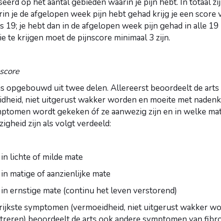
eerd op het aantal gebieden waarin je pijn hebt. In totaal zi
in je de afgelopen week pijn hebt gehad krijg je een score 
is 19; je hebt dan in de afgelopen week pijn gehad in alle 1
e te krijgen moet de pijnscore minimaal 3 zijn.
ore
 opgebouwd uit twee delen. Allereerst beoordeelt de arts d
heid, niet uitgerust wakker worden en moeite met nadenk
mptomen wordt gekeken óf ze aanwezig zijn en in welke mat
igheid zijn als volgt verdeeld:
n lichte of milde mate
n matige of aanzienlijke mate
n ernstige mate (continu het leven verstorend)
grijkste symptomen (vermoeidheid, niet uitgerust wakker w
reren) beoordeelt de arts ook andere symptomen van fibro