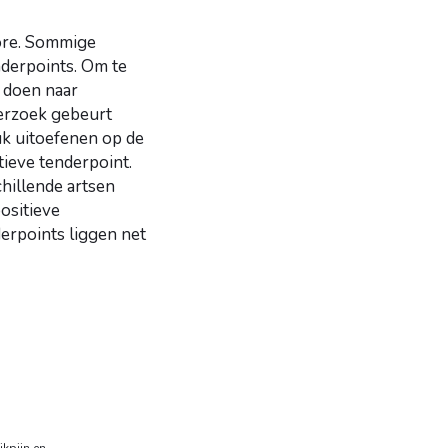
core. Sommige
derpoints. Om te
k doen naar
erzoek gebeurt
uk uitoefenen op de
tieve tenderpoint.
chillende artsen
positieve
derpoints liggen net