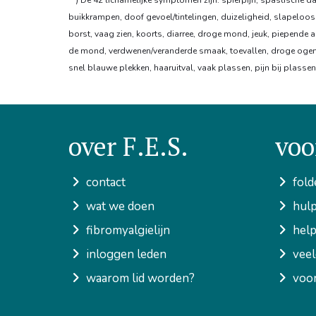
**) De 42 lichamelijke symptomen zijn: spierpijn, spastische 
buikkrampen, doof gevoel/tintelingen, duizeligheid, slapelooshei
borst, vaag zien, koorts, diarree, droge mond, jeuk, piepende 
de mond, verdwenen/veranderde smaak, toevallen, droge ogen, 
snel blauwe plekken, haaruitval, vaak plassen, pijn bij plass
over F.E.S.
voo
contact
fold
wat we doen
hulp
fibromyalgielijn
help
inloggen leden
veel
waarom lid worden?
voor