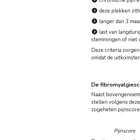
chronische pijn en
deze plekken zitt
langer dan 3 maan
last van langduri
stemmingen of niet 
Deze criteria zorgen
omdat de uitkomsten
De fibromyalgiesc
Naast bovengenoemde
stellen volgens dez
zogeheten pijnscor
Pijnscore