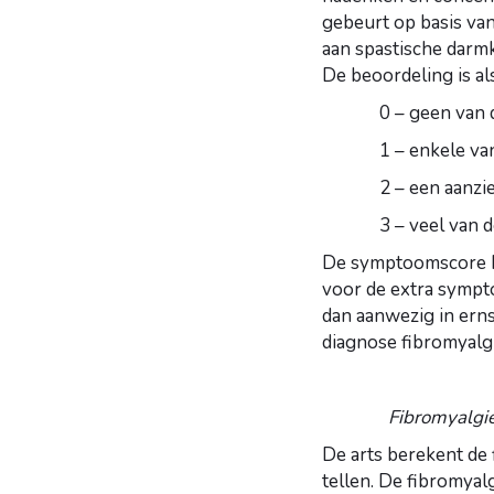
gebeurt op basis va
aan spastische darmk
De beoordeling is als
0 – geen van
1 – enkele va
2 – een aanzie
3 – veel van 
De symptoomscore be
voor de extra sympt
dan aanwezig in ern
diagnose fibromyalg
Fibromyalgiescor
De arts berekent de 
tellen. De fibromyal