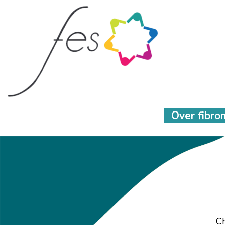
Over fibr
Ch