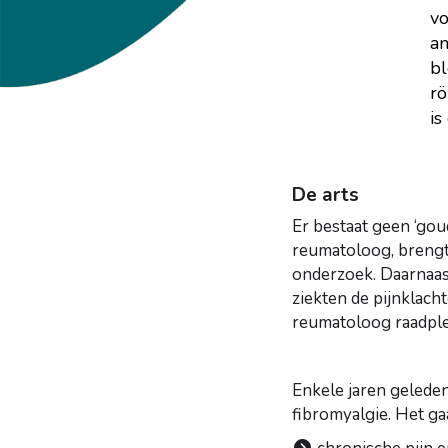
vo
an
bl
rö
is
De arts
Er bestaat geen ‘gou
reumatoloog, brengt 
onderzoek. Daarnaas
ziekten de pijnklach
reumatoloog raadple
Enkele jaren geleden
fibromyalgie. Het ga