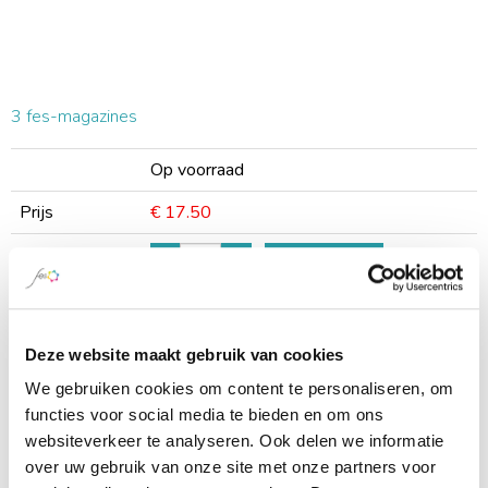
3 fes-magazines
Op voorraad
Prijs
€ 17.50
-
+
Bestellen
Omschrijving
Een greep uit de laatste edities van het
fes-magazine. Krijg een indruk van de
Deze website maakt gebruik van cookies
artikelen en de variëteit aan onderwerpen.
We gebruiken cookies om content te personaliseren, om
3 stuks voor €17,50
functies voor social media te bieden en om ons
websiteverkeer te analyseren. Ook delen we informatie
over uw gebruik van onze site met onze partners voor