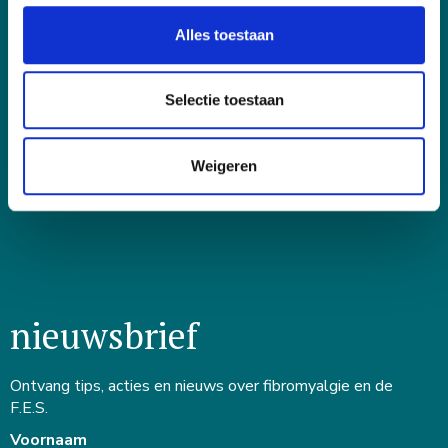
voor jou
Alles toestaan
folders en brochures
hulplijnen en websites
Selectie toestaan
help mee
veelgestelde vragen
Weigeren
voordeel voor leden
nieuwsbrief
Ontvang tips, acties en nieuws over fibromyalgie en de
F.E.S.
Voornaam