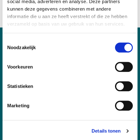
social media, adverteren en analyse. Deze partners
kunnen deze gegevens combineren met andere
informatie die u aan ze heeft verstrekt of die ze hebben
verzameld op basis van uw gebruik van hun services.
Toestemmingsselectie
over F.E.S.
Noodzakelijk
contact
Voorkeuren
wat we doen
fibromyalgielijn
Statistieken
inloggen leden
waarom lid worden?
Marketing
Details tonen