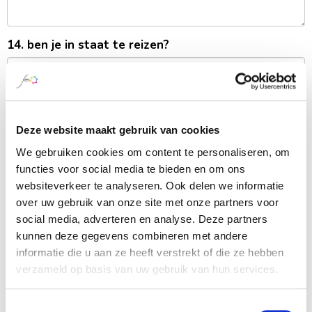
14. ben je in staat te reizen?
Deze website maakt gebruik van cookies
We gebruiken cookies om content te personaliseren, om
functies voor social media te bieden en om ons
Over jou
websiteverkeer te analyseren. Ook delen we informatie
over uw gebruik van onze site met onze partners voor
15. graag horen we van je wanneer je beschikbaar
social media, adverteren en analyse. Deze partners
bent voor F.E.S. Dan kunnen we rekening houden
kunnen deze gegevens combineren met andere
met het inplannen van o.a. de
informatie die u aan ze heeft verstrekt of die ze hebben
kennismakingsbijeenkomsten en de activiteiten
verzameld op basis van uw gebruik van hun services.
binnen het team waar je bij aan de slag gaat.
welke dagen ben je beschikbaar? (meerdere
Toestemmingsselectie