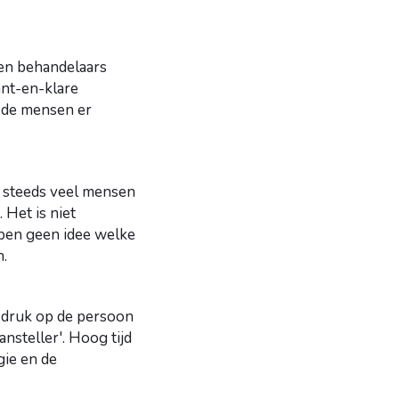
n en behandelaars
ant-en-klare
r de mensen er
g steeds veel mensen
 Het is niet
bben geen idee welke
n.
e druk op de persoon
ansteller'. Hoog tijd
gie en de