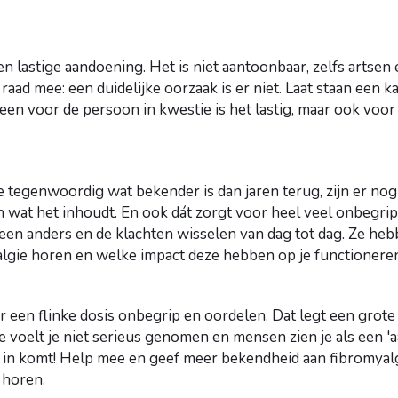
een lastige aandoening. Het is niet aantoonbaar, zelfs artse
aad mee: een duidelijke oorzaak is er niet. Laat staan een k
leen voor de persoon in kwestie is het lastig, maar ook voo
 tegenwoordig wat bekender is dan jaren terug, zijn er no
 wat het inhoudt. En ook dát zorgt voor heel veel onbegrip.
reen anders en de klachten wisselen van dag tot dag. Ze he
algie horen en welke impact deze hebben op je functionere
 een flinke dosis onbegrip en oordelen. Dat legt een grot
e voelt je niet serieus genomen en mensen zien je als een 'a
g in komt! Help mee en geef meer bekendheid aan fibromyal
 horen.