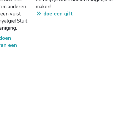
k om anderen
maken!
een vuist
doe een gift
yalgie!
Sluit
reniging.
 doen
van een