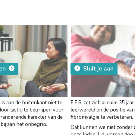
gen
Sluit je aan
is aan de buitenkant niet te
F.E.S. zet zich al ruim 35 jaa
door lastig te begrijpen voor
leefwereld en de positie v
eranderende karakter van de
fibromyalgie te verbeteren.
 bij aan het onbegrip.
Dat kunnen we niet zonder 
onze leden.
Lid worden doe j