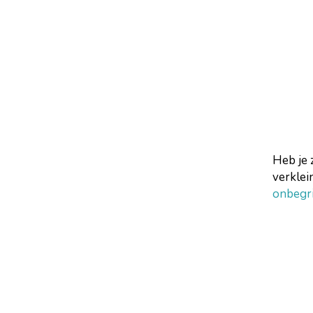
Heb je 
verklei
onbegr