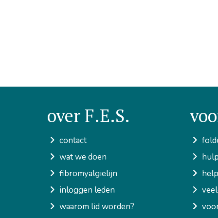
over F.E.S.
voo
contact
fold
wat we doen
hulp
fibromyalgielijn
help
inloggen leden
veel
waarom lid worden?
voor