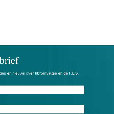
brief
ties en nieuws over fibromyalgie en de F.E.S.