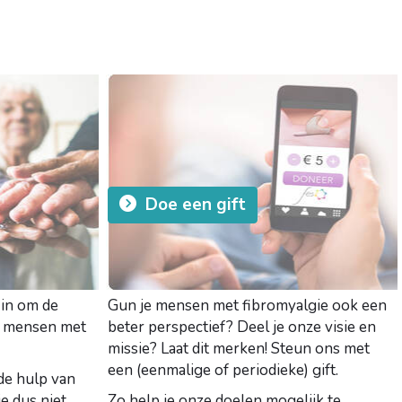
Doe een gift
r in om de
Gun je mensen met fibromyalgie ook een
an mensen met
beter perspectief? Deel je onze visie en
missie? Laat dit merken! Steun ons met
een (eenmalige of periodieke) gift.
de hulp van
e dus niet
Zo help je onze doelen mogelijk te