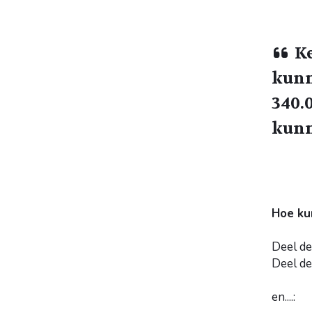
K
kunn
340.
kunn
Hoe ku
Deel de
Deel de
en....: